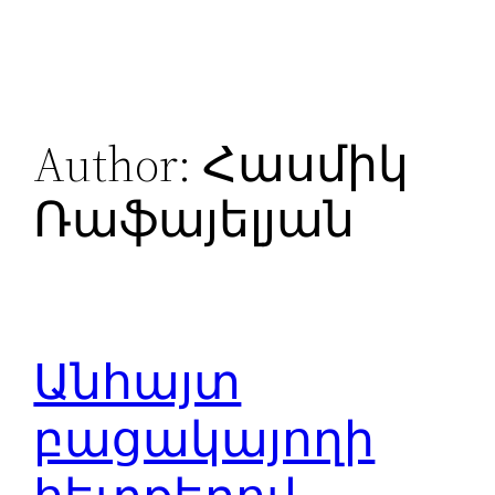
Skip
to
content
Author:
Հասմիկ
Ռաֆայելյան
Անհայտ
բացակայողի