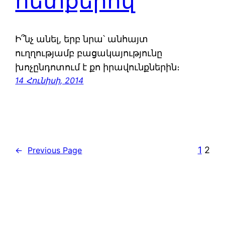
հետքերով
Ի՞նչ անել, երբ նրա՝ անհայտ
ուղղությամբ բացակայությունը
խոչընդոտում է քո իրավունքներին։
14 Հունիսի, 2014
1
2
←
Previous Page